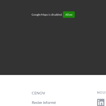
Google Maps is disabled.
Allow
NOUS
CENOV
Linke
Rester informé