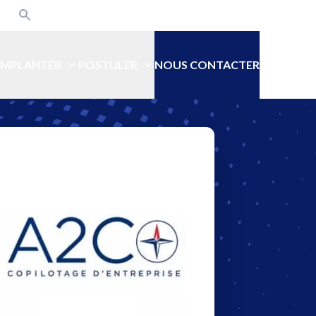
din
kedin
Recherche
Rejoindre le CENOV !
’IMPLANTER
POSTULER
NOUS CONTACTER