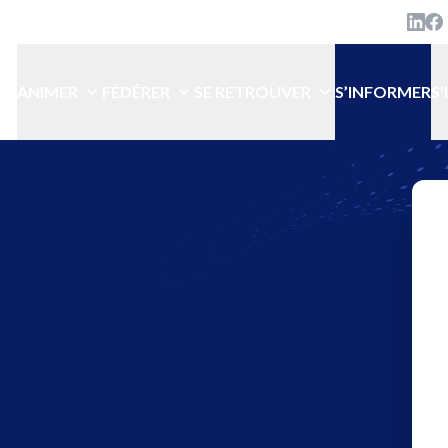
Linke
Lin
ANIMER
FÉDÉRER
SE RETROUVER
S’INFORMER
S