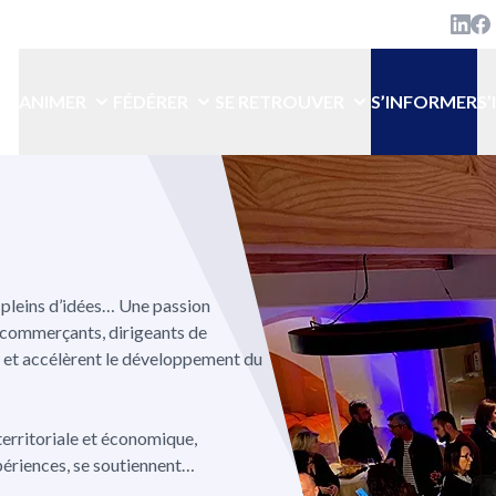
Linke
Lin
ANIMER
FÉDÉRER
SE RETROUVER
S’INFORMER
S
 pleins d’idées… Une passion
, commerçants, dirigeants de
 et accélèrent le développement du
territoriale et économique,
xpériences, se soutiennent…