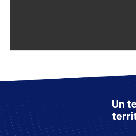
Un te
terri