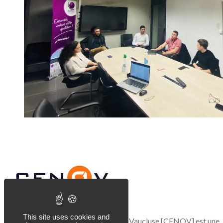
Footer
CENOV
This site uses cookies and
Le Club d’Entrepreneurs du Nord Vaucluse [CENOV] est une