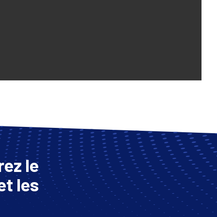
ez le
et les