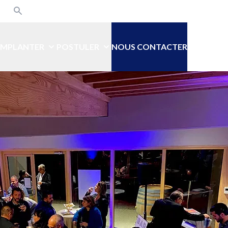
din
kedin
Recherche
Rejoindre le CENOV !
’IMPLANTER
POSTULER
NOUS CONTACTER