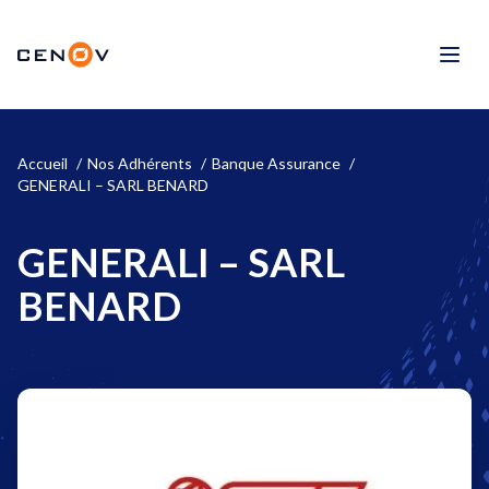
Aller
au
CENOV
contenu
Men
Accueil
Nos Adhérents
Banque Assurance
GENERALI – SARL BENARD
GENERALI – SARL
BENARD