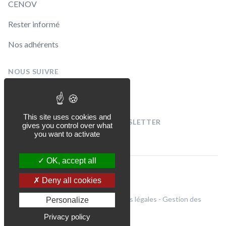
CENOV
Rester informé
Nos adhérents
NOUS SUIVRE
Linkedin
Facebook
This site uses cookies and
INSCRIVEZ-VOUS À NOTRE NEWSLETTER
gives you control over what
[sibwp_form id=1]
you want to activate
OK, accept all
© CENOV 2026
Deny all cookies
Politique de confidentialité et mentions légales
-
Gestion des
Personalize
cookies
Privacy policy