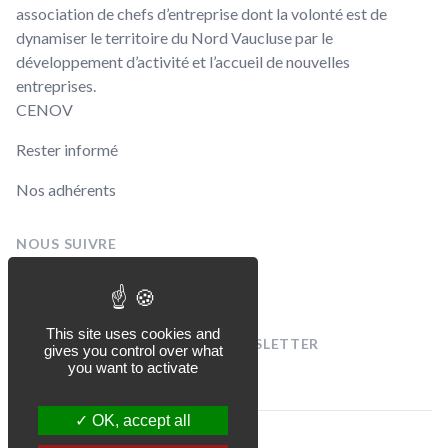
association de chefs d’entreprise dont la volonté est de
dynamiser le territoire du Nord Vaucluse par le
développement d’activité et l’accueil de nouvelles
entreprises.
CENOV
Rester informé
Nos adhérents
NOUS SUIVRE
Linkedin
Facebook
This site uses cookies and
INSCRIVEZ-VOUS À NOTRE NEWSLETTER
gives you control over what
[sibwp_form id=1]
you want to activate
OK, accept all