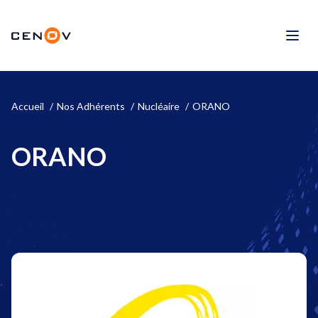
Aller
au
CENOV
contenu
Men
Accueil
Nos Adhérents
Nucléaire
ORANO
ORANO