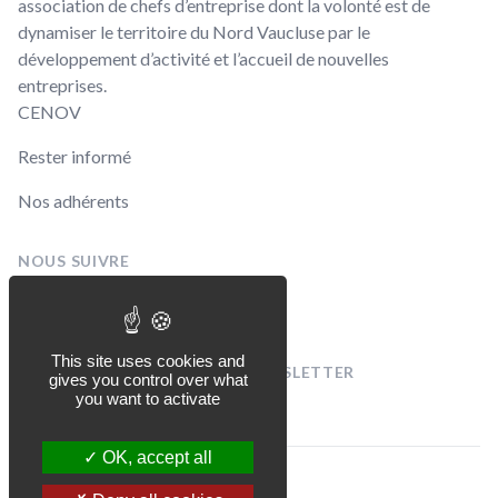
association de chefs d’entreprise dont la volonté est de
dynamiser le territoire du Nord Vaucluse par le
développement d’activité et l’accueil de nouvelles
entreprises.
CENOV
Rester informé
Nos adhérents
NOUS SUIVRE
Linkedin
Facebook
This site uses cookies and
INSCRIVEZ-VOUS À NOTRE NEWSLETTER
gives you control over what
[sibwp_form id=1]
you want to activate
OK, accept all
© CENOV 2026