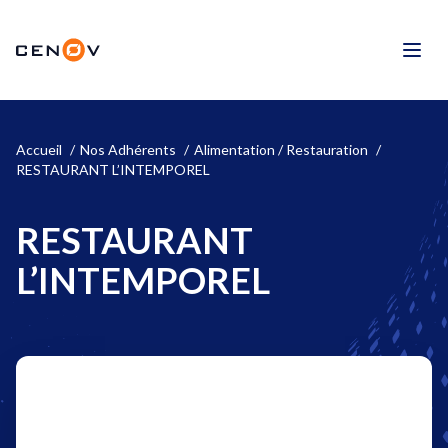
Aller
au
CENOV
contenu
Men
Accueil
Nos Adhérents
Alimentation / Restauration
RESTAURANT L’INTEMPOREL
RESTAURANT
L’INTEMPOREL