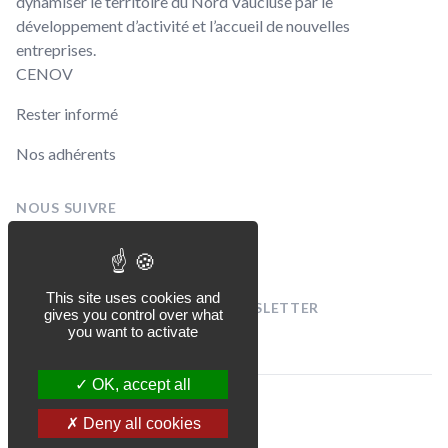
dynamiser le territoire du Nord Vaucluse par le
développement d’activité et l’accueil de nouvelles
entreprises.
CENOV
Rester informé
Nos adhérents
NOUS SUIVRE
Linkedin
Facebook
This site uses cookies and
INSCRIVEZ-VOUS À NOTRE NEWSLETTER
gives you control over what
[sibwp_form id=1]
you want to activate
OK, accept all
© CENOV 2026
Deny all cookies