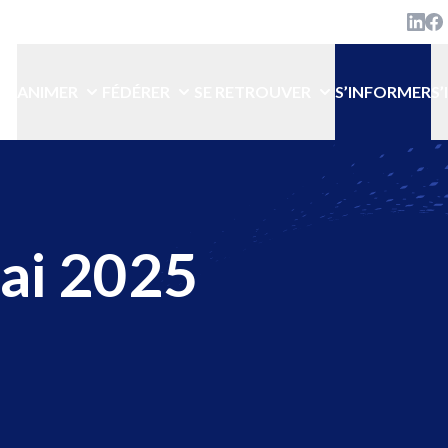
Linke
Lin
ANIMER
FÉDÉRER
SE RETROUVER
S’INFORMER
S
ai 2025