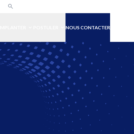
din
kedin
Recherche
Rejoindre le CENOV !
’IMPLANTER
POSTULER
NOUS CONTACTER