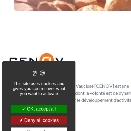
Footer
CENOV
This site uses cookies and
Le Club d’Entrepreneurs du Nord Vaucluse [CENOV] est une
gives you control over what
association de chefs d’entreprise dont la volonté est de dyna
you want to activate
le territoire du Nord Vaucluse par le développement d’activité
l’accueil de nouvelles entreprises.
OK, accept all
Deny all cookies