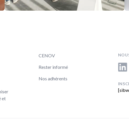
NOUS
CENOV
Linke
Rester informé
Nos adhérents
INSC
[sibw
miser
 et