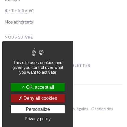
Rester informé
Nos adhérents
NOUS SUIVRE
Linkedin
Facebook
This site uses cookies and
INSCRIVEZ-VOUS À NOTRE NEWSLETTER
gives you control over what
[sibwp_form id=1]
you want to activate
OK, accept all
© CENOV 2026
Deny all cookies
Politique de confidentialité et mentions légales
-
Gestion des
Personalize
cookies
Privacy policy