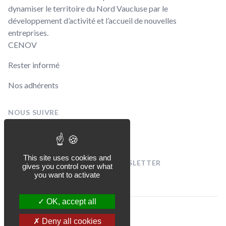
dynamiser le territoire du Nord Vaucluse par le
développement d’activité et l’accueil de nouvelles
entreprises.
CENOV
Rester informé
Nos adhérents
NOUS SUIVRE
Linkedin
Facebook
This site uses cookies and
INSCRIVEZ-VOUS À NOTRE NEWSLETTER
gives you control over what
[sibwp_form id=1]
you want to activate
OK, accept all
© CENOV 2026
Deny all cookies