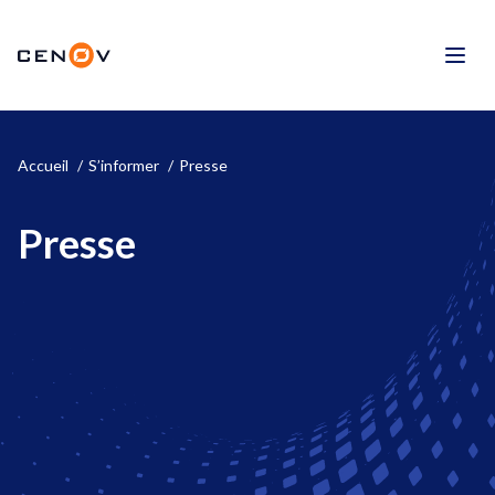
Aller
au
CENOV
contenu
Men
Accueil
S’informer
Presse
Presse