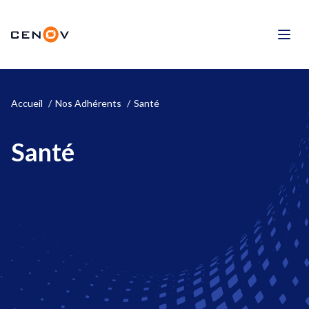
Aller
au
CENOV
contenu
Men
Accueil
Nos Adhérents
Santé
Santé