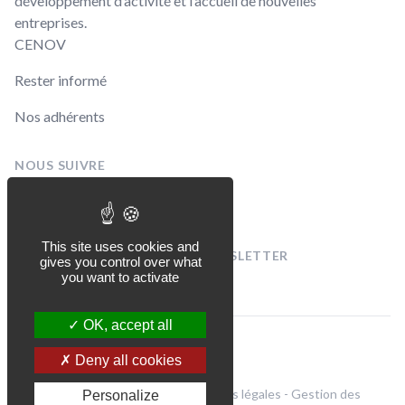
développement d’activité et l’accueil de nouvelles
entreprises.
CENOV
Rester informé
Nos adhérents
NOUS SUIVRE
Linkedin
Facebook
This site uses cookies and
INSCRIVEZ-VOUS À NOTRE NEWSLETTER
gives you control over what
[sibwp_form id=1]
you want to activate
OK, accept all
© CENOV 2026
Deny all cookies
Politique de confidentialité et mentions légales
-
Gestion des
Personalize